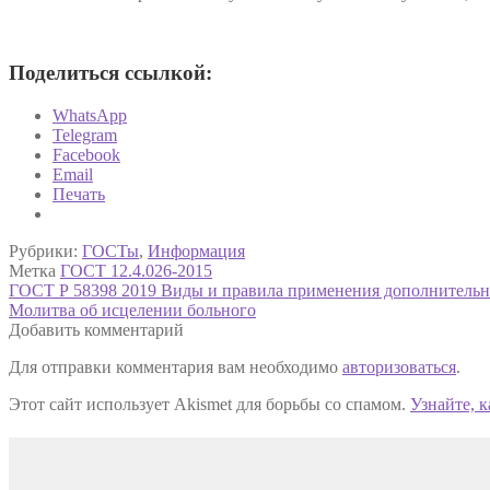
Поделиться ссылкой:
WhatsApp
Telegram
Facebook
Email
Печать
Рубрики:
ГОСТы
,
Информация
Метка
ГОСТ 12.4.026-2015
Навигация
Предыдущая
ГОСТ Р 58398 2019 Виды и правила применения дополнительн
запись:
Следующая
Молитва об исцелении больного
по
запись:
Добавить комментарий
записям
Для отправки комментария вам необходимо
авторизоваться
.
Этот сайт использует Akismet для борьбы со спамом.
Узнайте, 