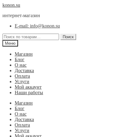
Перейти
Перейти
konon.su
к
к
интернет-магазин
навигации
содержимому
E-mail: info@konon.su
Искать:
Поиск
Меню
Магазин
Блог
О нас
Доставка
Оплата
Услуги
Мой аккаунт
Наши работы
Магазин
Блог
О нас
Доставка
Оплата
Услуги
Мой аккаунт