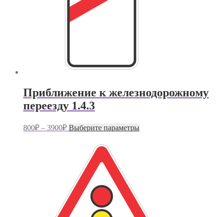
Приближение к железнодорожному
переезду 1.4.3
Диапазон
Этот
800
₽
–
3900
₽
Выберите параметры
цен:
товар
имеет
800₽
несколько
–
вариаций.
3900₽
Опции
можно
выбрать
на
странице
товара.