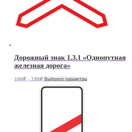
Дорожный знак 1.3.1 «Однопутная
железная дорога»
Диапазон
Этот
1600
₽
–
3300
₽
Выберите параметры
цен:
товар
имеет
1600₽
несколько
–
вариаций.
3300₽
Опции
можно
выбрать
на
странице
товара.