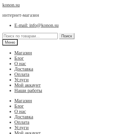
Перейти
Перейти
konon.su
к
к
интернет-магазин
навигации
содержимому
E-mail: info@konon.su
Искать:
Поиск
Меню
Магазин
Блог
О нас
Доставка
Оплата
Услуги
Мой аккаунт
Наши работы
Магазин
Блог
О нас
Доставка
Оплата
Услуги
Мой аккаунт