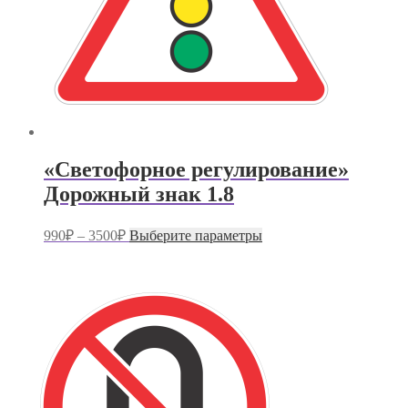
«Светофорное регулирование»
Дорожный знак 1.8
Диапазон
Этот
990
₽
–
3500
₽
Выберите параметры
цен:
товар
имеет
990₽
несколько
–
вариаций.
3500₽
Опции
можно
выбрать
на
странице
товара.