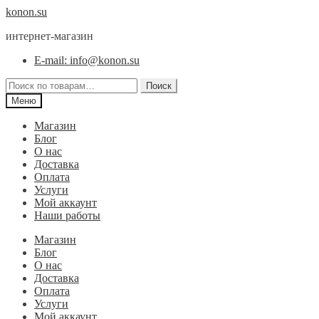
Перейти
Перейти
konon.su
к
к
интернет-магазин
навигации
содержимому
E-mail: info@konon.su
Искать:
Поиск
Меню
Магазин
Блог
О нас
Доставка
Оплата
Услуги
Мой аккаунт
Наши работы
Магазин
Блог
О нас
Доставка
Оплата
Услуги
Мой аккаунт