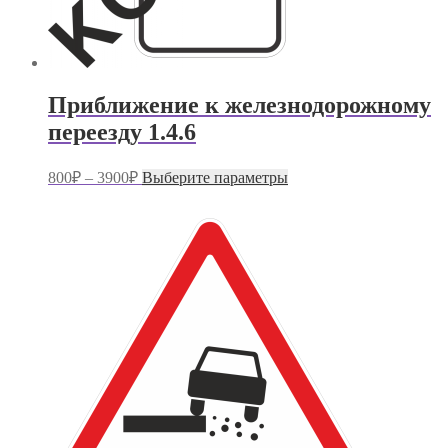
Приближение к железнодорожному
переезду 1.4.6
Диапазон
Этот
800
₽
–
3900
₽
Выберите параметры
цен:
товар
имеет
800₽
несколько
–
вариаций.
3900₽
Опции
можно
выбрать
на
странице
товара.