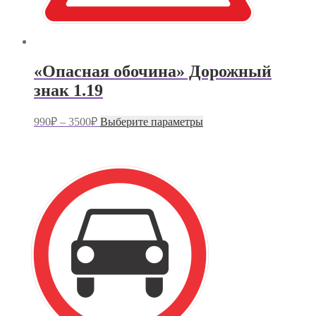
«Опасная обочина» Дорожный
знак 1.19
Диапазон
Этот
990
₽
–
3500
₽
Выберите параметры
цен:
товар
имеет
990₽
несколько
–
вариаций.
3500₽
Опции
можно
выбрать
на
странице
товара.