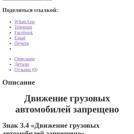
запрещено»
Дорожный
Поделиться ссылкой:
знак
3.4
WhatsApp
Telegram
Facebook
Email
Печать
Описание
Детали
Отзывы (0)
Описание
Движение грузовых
автомобилей запрещено
Знак 3.4 «Движение грузовых
автомобилей запрещено»