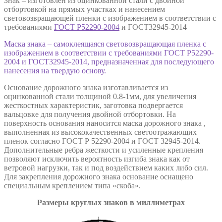
Знак – изготовлен из оцинкованной стали с двойной
отбортовкой на прямых участках и нанесением
световозвращающей пленки с изображением в соответствии с
требованиями
ГОСТ Р52290-2004
и ГОСТ32945-2014
Маска знака – самоклеящаяся световозвращающая пленка с
изображением в соответствии с требованиями ГОСТ Р52290-
2004 и ГОСТ32945-2014, предназначенная для последующего
нанесения на твердую основу.
Основание дорожного знака изготавливается из
оцинкованной стали толщиной 0.8-1мм, для увеличения
жесткостных характеристик, заготовка подвергается
вальцовке для получения двойной отбортовки. На
поверхность основания наносится маска дорожного знака ,
выполненная из высококачественных светоотражающих
пленок согласно ГОСТ Р 52290-2004 и ГОСТ 32945-2014.
Дополнительные ребра жесткости и усиленные крепления
позволяют исключить вероятность изгиба знака как от
ветровой нагрузки, так и под воздействием каких либо сил.
Для закрепления дорожного знака основание оснащено
специальным креплением типа «скоба».
Размеры круглых знаков в миллиметрах